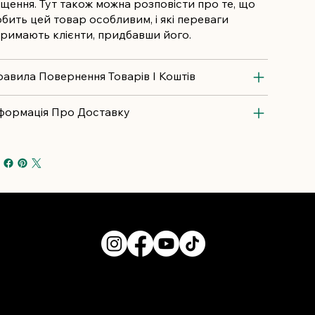
щення. Тут також можна розповісти про те, що
бить цей товар особливим, і які переваги
римають клієнти, придбавши його.
авила Повернення Товарів І Коштів
формація Про Доставку
 17