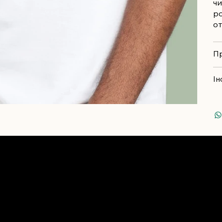
чи
ро
от
Пр
Ін
+380977968142
+380676927813
м. Київ, Голосіївський проспект,
м. Київ, Златоустівська, 55