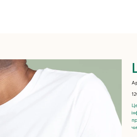
Ар
Цін
12
Це
ін
пр
чи