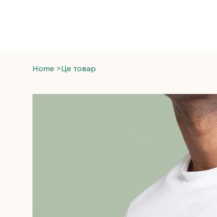
Home
>
Це товар