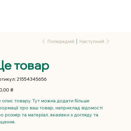
Попередній
Наступний
Це товар
Артикул
тикул:
21554345656
21554345656
а
0,00 ₴
 опис товару. Тут можна додати більше
формації про ваш товар, наприклад відомості
о розмір та матеріал, вказівки з догляду та
щення.