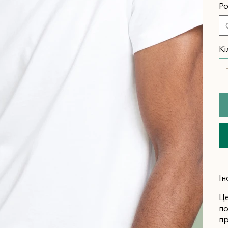
Ро
Кі
Ін
Це
по
пр